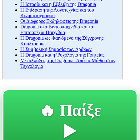
Η Ιστορία και η Εξέλιξη της Dragonia
Η Επίδραση της Λογοτεχνίας και του
Κινηματογράφου
Οι Διάφορες Εκδηλώσεις της Dragonia
Dragonia στα Βιντεοπαιχνίδια και τα
Επιτραπέζια Παιχνίδια
Η Dragonia ως Φαινόμενο της Σύγχρονης
Κουλτούρας
Η Συμβολική Σημασία των Δράκων
Η Dragonia και η Ψυχολογία της Γοητείας
Μεταλλάξεις της Dragonia: Από τα Μύθια στην
Τεχνολογία
🔥 Παίξε
▶️