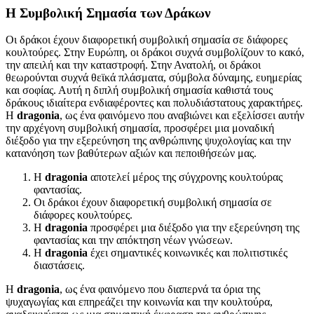
Η Συμβολική Σημασία των Δράκων
Οι δράκοι έχουν διαφορετική συμβολική σημασία σε διάφορες
κουλτούρες. Στην Ευρώπη, οι δράκοι συχνά συμβολίζουν το κακό,
την απειλή και την καταστροφή. Στην Ανατολή, οι δράκοι
θεωρούνται συχνά θεϊκά πλάσματα, σύμβολα δύναμης, ευημερίας
και σοφίας. Αυτή η διπλή συμβολική σημασία καθιστά τους
δράκους ιδιαίτερα ενδιαφέροντες και πολυδιάστατους χαρακτήρες.
Η
dragonia
, ως ένα φαινόμενο που αναβιώνει και εξελίσσει αυτήν
την αρχέγονη συμβολική σημασία, προσφέρει μια μοναδική
διέξοδο για την εξερεύνηση της ανθρώπινης ψυχολογίας και την
κατανόηση των βαθύτερων αξιών και πεποιθήσεών μας.
Η
dragonia
αποτελεί μέρος της σύγχρονης κουλτούρας
φαντασίας.
Οι δράκοι έχουν διαφορετική συμβολική σημασία σε
διάφορες κουλτούρες.
Η
dragonia
προσφέρει μια διέξοδο για την εξερεύνηση της
φαντασίας και την απόκτηση νέων γνώσεων.
Η
dragonia
έχει σημαντικές κοινωνικές και πολιτιστικές
διαστάσεις.
Η
dragonia
, ως ένα φαινόμενο που διαπερνά τα όρια της
ψυχαγωγίας και επηρεάζει την κοινωνία και την κουλτούρα,