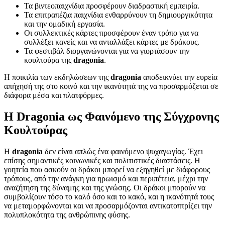
Τα βιντεοπαιχνίδια προσφέρουν διαδραστική εμπειρία.
Τα επιτραπέζια παιχνίδια ενθαρρύνουν τη δημιουργικότητα
και την ομαδική εργασία.
Οι συλλεκτικές κάρτες προσφέρουν έναν τρόπο για να
συλλέξει κανείς και να ανταλλάξει κάρτες με δράκους.
Τα φεστιβάλ διοργανώνονται για να γιορτάσουν την
κουλτούρα της
dragonia
.
Η ποικιλία των εκδηλώσεων της
dragonia
αποδεικνύει την ευρεία
απήχησή της στο κοινό και την ικανότητά της να προσαρμόζεται σε
διάφορα μέσα και πλατφόρμες.
Η Dragonia ως Φαινόμενο της Σύγχρονης
Κουλτούρας
Η
dragonia
δεν είναι απλώς ένα φαινόμενο ψυχαγωγίας. Έχει
επίσης σημαντικές κοινωνικές και πολιτιστικές διαστάσεις. Η
γοητεία που ασκούν οι δράκοι μπορεί να εξηγηθεί με διάφορους
τρόπους, από την ανάγκη για ηρωισμό και περιπέτεια, μέχρι την
αναζήτηση της δύναμης και της γνώσης. Οι δράκοι μπορούν να
συμβολίζουν τόσο το καλό όσο και το κακό, και η ικανότητά τους
να μεταμορφώνονται και να προσαρμόζονται αντικατοπτρίζει την
πολυπλοκότητα της ανθρώπινης φύσης.