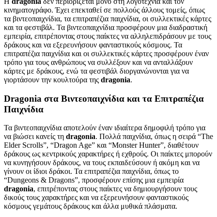
Η
dragonia
δεν περιορίζεται μόνο στη λογοτεχνία και τον
κινηματογράφο. Έχει επεκταθεί σε πολλούς άλλους τομείς, όπως
τα βιντεοπαιχνίδια, τα επιτραπέζια παιχνίδια, οι συλλεκτικές κάρτες
και τα φεστιβάλ. Τα βιντεοπαιχνίδια προσφέρουν μια διαδραστική
εμπειρία, επιτρέποντας στους παίκτες να αλληλεπιδράσουν με τους
δράκους και να εξερευνήσουν φανταστικούς κόσμους. Τα
επιτραπέζια παιχνίδια και οι συλλεκτικές κάρτες προσφέρουν έναν
τρόπο για τους ανθρώπους να συλλέξουν και να ανταλλάξουν
κάρτες με δράκους, ενώ τα φεστιβάλ διοργανώνονται για να
γιορτάσουν την κουλτούρα της
dragonia
.
Dragonia στα Βιντεοπαιχνίδια και τα Επιτραπέζια
Παιχνίδια
Τα βιντεοπαιχνίδια αποτελούν έναν ιδιαίτερα δημοφιλή τρόπο για
να βιώσει κανείς τη
dragonia
. Πολλά παιχνίδια, όπως η σειρά “The
Elder Scrolls”, “Dragon Age” και “Monster Hunter”, διαθέτουν
δράκους ως κεντρικούς χαρακτήρες ή εχθρούς. Οι παίκτες μπορούν
να κυνηγήσουν δράκους, να τους εκπαιδεύσουν ή ακόμη και να
γίνουν οι ίδιοι δράκοι. Τα επιτραπέζια παιχνίδια, όπως το
“Dungeons & Dragons”, προσφέρουν επίσης μια εμπειρία
dragonia
, επιτρέποντας στους παίκτες να δημιουργήσουν τους
δικούς τους χαρακτήρες και να εξερευνήσουν φανταστικούς
κόσμους γεμάτους δράκους και άλλα μυθικά πλάσματα.