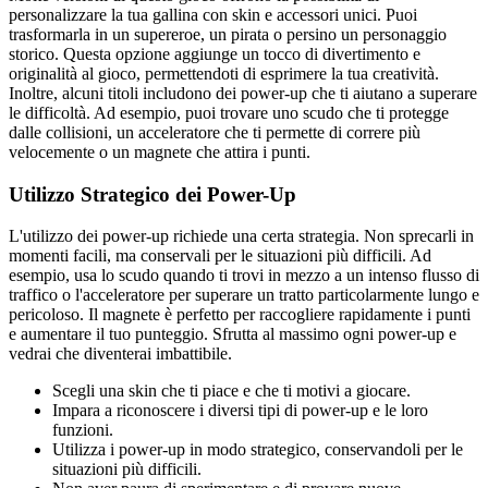
personalizzare la tua gallina con skin e accessori unici. Puoi
trasformarla in un supereroe, un pirata o persino un personaggio
storico. Questa opzione aggiunge un tocco di divertimento e
originalità al gioco, permettendoti di esprimere la tua creatività.
Inoltre, alcuni titoli includono dei power-up che ti aiutano a superare
le difficoltà. Ad esempio, puoi trovare uno scudo che ti protegge
dalle collisioni, un acceleratore che ti permette di correre più
velocemente o un magnete che attira i punti.
Utilizzo Strategico dei Power-Up
L'utilizzo dei power-up richiede una certa strategia. Non sprecarli in
momenti facili, ma conservali per le situazioni più difficili. Ad
esempio, usa lo scudo quando ti trovi in mezzo a un intenso flusso di
traffico o l'acceleratore per superare un tratto particolarmente lungo e
pericoloso. Il magnete è perfetto per raccogliere rapidamente i punti
e aumentare il tuo punteggio. Sfrutta al massimo ogni power-up e
vedrai che diventerai imbattibile.
Scegli una skin che ti piace e che ti motivi a giocare.
Impara a riconoscere i diversi tipi di power-up e le loro
funzioni.
Utilizza i power-up in modo strategico, conservandoli per le
situazioni più difficili.