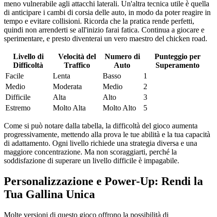
meno vulnerabile agli attacchi laterali. Un'altra tecnica utile è quella
di anticipare i cambi di corsia delle auto, in modo da poter reagire in
tempo e evitare collisioni. Ricorda che la pratica rende perfetti,
quindi non arrenderti se all'inizio farai fatica. Continua a giocare e
sperimentare, e presto diventerai un vero maestro del chicken road.
Livello di
Velocità del
Numero di
Punteggio per
Difficoltà
Traffico
Auto
Superamento
Facile
Lenta
Basso
1
Medio
Moderata
Medio
2
Difficile
Alta
Alto
3
Estremo
Molto Alta
Molto Alto
5
Come si può notare dalla tabella, la difficoltà del gioco aumenta
progressivamente, mettendo alla prova le tue abilità e la tua capacità
di adattamento. Ogni livello richiede una strategia diversa e una
maggiore concentrazione. Ma non scoraggiarti, perché la
soddisfazione di superare un livello difficile è impagabile.
Personalizzazione e Power-Up: Rendi la
Tua Gallina Unica
Molte versioni di questo gioco offrono la possibilità di