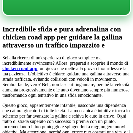
Incredibile sfida e pura adrenalina con
chicken road app per guidare la gallina
attraverso un traffico impazzito e
Sei alla ricerca di un'esperienza di gioco semplice ma
incredibilmente avvincente? Allora, preparati a scoprire il mondo di
chicken road app
, un gioco che mette alla prova i tuoi riflessi e la
tua pazienza. L'obiettivo è chiaro: guidare una gallina attraverso una
strada trafficata, evitando collisioni con veicoli in movimento.
Sembra facile, vero? Beh, non lasciarti ingannare, perché la velocità
aumenta progressivamente e le auto diventano sempre più numerose,
trasformando ogni tentativo in una sfida emozionante.
Questo gioco, apparentemente infantile, nasconde una dipendenza
che cattura giocatori di tutte le età. La meccanica è intuitiva: tocca lo
schermo per far avanzare la gallina e schiva le auto in arrivo. Ogni
tratto di strada superato con successo ti premia con un punto,
incrementando il tuo punteggio e spingendoti a raggiungere nuovi
obiettivi. Ma attenzione, perché ogni errore può costarti una vita, e il