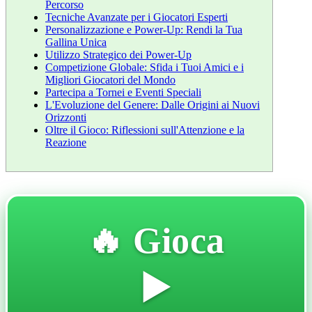
Percorso
Tecniche Avanzate per i Giocatori Esperti
Personalizzazione e Power-Up: Rendi la Tua
Gallina Unica
Utilizzo Strategico dei Power-Up
Competizione Globale: Sfida i Tuoi Amici e i
Migliori Giocatori del Mondo
Partecipa a Tornei e Eventi Speciali
L'Evoluzione del Genere: Dalle Origini ai Nuovi
Orizzonti
Oltre il Gioco: Riflessioni sull'Attenzione e la
Reazione
🔥 Gioca
▶️