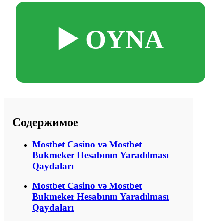
▶️ OYNA
Содержимое
Mostbet Casino və Mostbet
Bukmeker Hesabının Yaradılması
Qaydaları
Mostbet Casino və Mostbet
Bukmeker Hesabının Yaradılması
Qaydaları