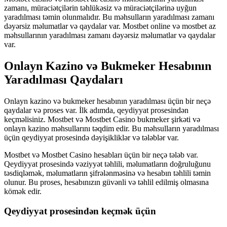
zamanı, müraciətçilərin təhlükəsiz və müraciətçilərinə uyğun
yaradılması təmin olunmalıdır. Bu məhsulların yaradılması zamanı
dəyərsiz məlumatlar və qaydalar var. Mostbet online və mostbet az
məhsullarının yaradılması zamanı dəyərsiz məlumatlar və qaydalar
var.
Onlayn Kazino və Bukmeker Hesabının
Yaradılması Qaydaları
Onlayn kazino və bukmeker hesabının yaradılması üçün bir neçə
qaydalar və proses var. İlk adımda, qeydiyyat prosesindən
keçməlisiniz. Mostbet və Mostbet Casino bukmeker şirkəti və
onlayn kazino məhsullarını təqdim edir. Bu məhsulların yaradılması
üçün qeydiyyat prosesində dəyişikliklər və tələblər var.
Mostbet və Mostbet Casino hesabları üçün bir neçə tələb var.
Qeydiyyat prosesində vəziyyət təhlili, məlumatların doğruluğunu
təsdiqləmək, məlumatların şifrələnməsinə və hesabın təhlili təmin
olunur. Bu proses, hesabınızın güvənli və təhlil edilmiş olmasına
kömək edir.
Qeydiyyat prosesindən keçmək üçün