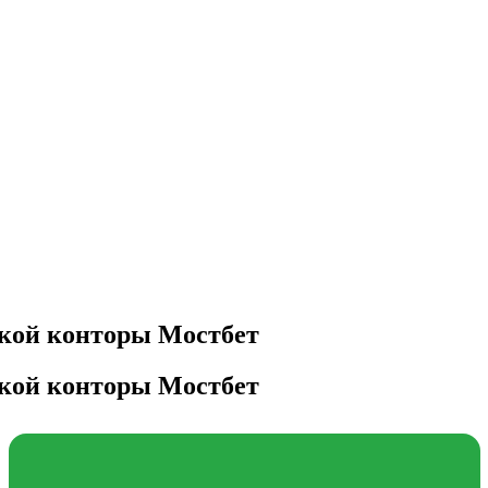
ской конторы Мостбет
ской конторы Мостбет