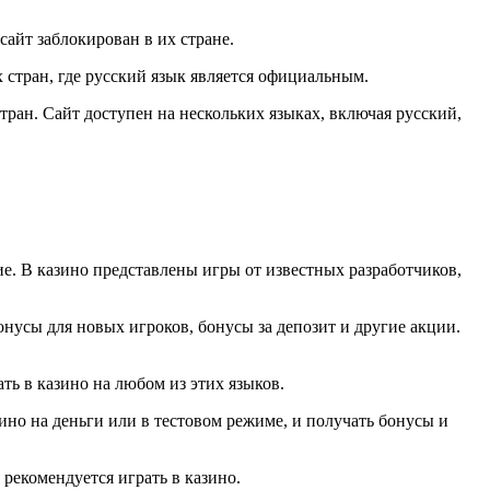
сайт заблокирован в их стране.
х стран, где русский язык является официальным.
тран. Сайт доступен на нескольких языках, включая русский,
гие. В казино представлены игры от известных разработчиков,
нусы для новых игроков, бонусы за депозит и другие акции.
ть в казино на любом из этих языков.
ино на деньги или в тестовом режиме, и получать бонусы и
 рекомендуется играть в казино.