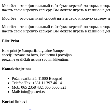
Мостбет – это официальный сайт букмекерской конторы, котора
начать свою игровую карьеру. Вы можете играть в казино на де
Мостбет – это отличный способ начать свою игровую карьеру и
Мостбет – это официальный сайт букмекерской конторы, котора
начать свою игровую карьеру. Вы можете играть в казино на де
Elite Print
Elite print je štamparija digitalne štampe
specijalizovana za brzo, kvalitetno i povoljno
pružanje grafičkih usluga svojim klijentima.
Kontaktirajte nas
Požarevačka 25, 11000 Beograd
Telefon/Fax: +381 11 397 46 14
Mob: 065 2358 432; 060 5000 323
Mail: info@posteri.rs
Korisni linkovi