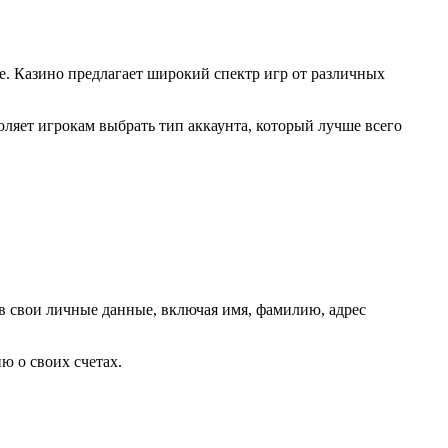
ие. Казино предлагает широкий спектр игр от различных
оляет игрокам выбрать тип аккаунта, который лучше всего
ав свои личные данные, включая имя, фамилию, адрес
ю о своих счетах.