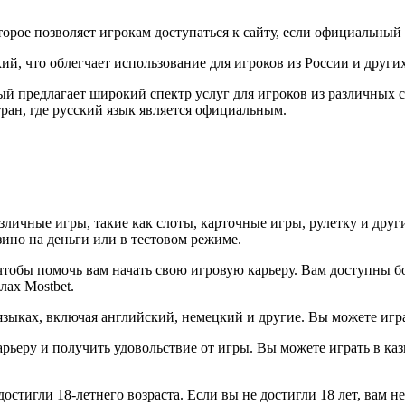
торое позволяет игрокам доступаться к сайту, если официальный 
ий, что облегчает использование для игроков из России и други
й предлагает широкий спектр услуг для игроков из различных с
тран, где русский язык является официальным.
различные игры, такие как слоты, карточные игры, рулетку и дру
азино на деньги или в тестовом режиме.
тобы помочь вам начать свою игровую карьеру. Вам доступны бо
лах Mostbet.
языках, включая английский, немецкий и другие. Вы можете игра
рьеру и получить удовольствие от игры. Вы можете играть в каз
стигли 18-летнего возраста. Если вы не достигли 18 лет, вам не