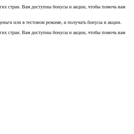
угих стран. Вам доступны бонусы и акции, чтобы помочь вам
деньги или в тестовом режиме, и получать бонусы и акции.
угих стран. Вам доступны бонусы и акции, чтобы помочь вам