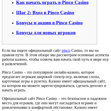
Как начать играть в Pinco Casino
Шаг 2: Вход в Pinco Casino
Бонусы и акции в Pinco Casino
Бонусы для новых игроков
Если вы ищете официальный сайт
pinco
Casino, то вы на
правом пути. В этом обзоре мы рассмотрим основные аспекты
работы казино, чтобы помочь вам начать свой путь в мире игр
и развлечений.
Pinco Casino – это популярное онлайн-казино, которое
предлагает игрокам широкий спектр игр, включая слоты,
карточные игры и рулетку. Казино имеет официальный сайт,
на котором вы можете зарегистрироваться, сделать депозит и
начать играть.
Официальный сайт Pinco Casino – это безопасное и надежное
место для игроков, где они могут насладиться играми и
развлечениями в комфортной обстановке. Казино имеет