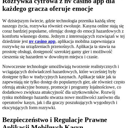
Rozrywka cyfrowa z nv casino app dla
każdego gracza oferuje emocje
W dzisiejszym świecie, gdzie technologia przenika każdą sferę
naszego życia, rozrywka również ewoluuje. Kasyna online stają się
coraz bardziej popularne, oferując dostęp do emocji hazardowych z
komfortu własnego domu. Jednym z interesujących rozwiązań w tej
dziedzinie jest
nv casino app
, aplikacja mobilna zapewniająca
rozrywkę na urządzeniach przenośnych. Aplikacja ta stawia na
prostotę obsługi, dostępność szerokiej gamy gier i możliwość
cieszenia się hazardem w dowolnym miejscu i czasie.
Nowoczesne technologie umożliwiają tworzenie realistycznych i
wciągających doświadczeń hazardowych, które wcześniej były
dostępne tylko w tradycyjnych kasynach. Aplikacje takie jak ta
zapewniają nie tylko dostęp do popularnych gier, ale również często
oferują atrakcyjne bonusy, promocje i programy lojalnościowe, co
dodatkowo zwiększa atrakcyjność dla użytkowników. Rozwój
rynku mobilnego hazardu stwarza nowe możliwości zarówno dla
operatorów kasyn, jak i dla graczy poszukujących wygodnych i
ekscytujących form rozrywki.
Bezpieczeństwo i Regulacje Prawne
Aplikacji Mobilnych Kasyn