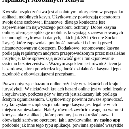
Kwestia bezpieczeństwa jest absolutnym priorytetem w przypadku
aplikacji mobilnych kasyn. Użytkownicy powierzają operatorom
swoje dane osobowe i finansowe, dlatego konieczne jest
zapewnienie im najwyższego poziomu ochrony. Dobre kasyna
online, oferujące aplikacje mobilne, korzystają z zaawansowanych
technologii szyfrowania danych, takich jak SSL (Secure Socket
Layer), które zapewniają poufność transakcji i chronią przed
nieautoryzowanym dostępem. Dodatkowo, renomowane kasyna
podlegają regularnym audytom przeprowadzonym przez niezależne
instytucje, które sprawdzają uczciwość gier i funkcjonowanie
systemu bezpieczeństwa. Ważnym aspektem jest również licencja
hazardowa, która potwierdza legalność działalności kasyna i jego
zgodność z obowiązującymi przepisami.
Prawo dotyczące hazardu online różni się w zależności od kraju i
jurysdykcji. W niektórych krajach hazard online jest w pełni legalny
i regulowany, podczas gdy w innych jest zakazany lub podlega
ścisłym ograniczeniom. Użytkownicy powinni zawsze sprawdzać,
czy korzystanie z aplikacji mobilnego kasyna jest legalne w ich
miejscu zamieszkania. Należy również zwrócić uwagę na warunki
korzystania z aplikacji, które powinny jasno określać prawa i
obowiązki zarówno operatora, jak i użytkownika.
nv casino app
,
podobnie jak inne tego typu aplikacje, powinna spełniać wszystkie