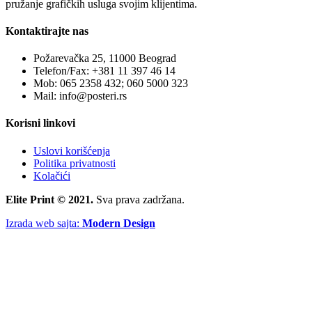
pružanje grafičkih usluga svojim klijentima.
Kontaktirajte nas
Požarevačka 25, 11000 Beograd
Telefon/Fax: +381 11 397 46 14
Mob: 065 2358 432; 060 5000 323
Mail: info@posteri.rs
Korisni linkovi
Uslovi korišćenja
Politika privatnosti
Kolačići
Elite Print © 2021.
Sva prava zadržana.
Izrada web sajta:
Modern Design