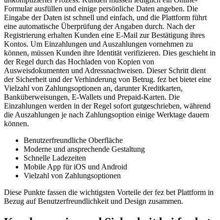
Formular ausfüllen und einige persönliche Daten angeben. Die
Eingabe der Daten ist schnell und einfach, und die Plattform führt
eine automatische Überprüfung der Angaben durch. Nach der
Registrierung erhalten Kunden eine E-Mail zur Bestätigung ihres
Kontos. Um Einzahlungen und Auszahlungen vornehmen zu
können, müssen Kunden ihre Identität verifizieren. Dies geschieht in
der Regel durch das Hochladen von Kopien von
Ausweisdokumenten und Adressnachweisen. Dieser Schritt dient
der Sicherheit und der Verhinderung von Betrug. fez bet bietet eine
Vielzahl von Zahlungsoptionen an, darunter Kreditkarten,
Banküberweisungen, E-Wallets und Prepaid-Karten. Die
Einzahlungen werden in der Regel sofort gutgeschrieben, während
die Auszahlungen je nach Zahlungsoption einige Werktage dauern
können.
Benutzerfreundliche Oberfläche
Moderne und ansprechende Gestaltung
Schnelle Ladezeiten
Mobile App für iOS und Android
Vielzahl von Zahlungsoptionen
Diese Punkte fassen die wichtigsten Vorteile der fez bet Plattform in
Bezug auf Benutzerfreundlichkeit und Design zusammen.