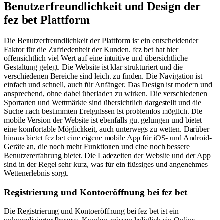
Benutzerfreundlichkeit und Design der
fez bet Plattform
Die Benutzerfreundlichkeit der Plattform ist ein entscheidender
Faktor für die Zufriedenheit der Kunden. fez bet hat hier
offensichtlich viel Wert auf eine intuitive und übersichtliche
Gestaltung gelegt. Die Website ist klar strukturiert und die
verschiedenen Bereiche sind leicht zu finden. Die Navigation ist
einfach und schnell, auch für Anfänger. Das Design ist modern und
ansprechend, ohne dabei überladen zu wirken. Die verschiedenen
Sportarten und Wettmärkte sind übersichtlich dargestellt und die
Suche nach bestimmten Ereignissen ist problemlos möglich. Die
mobile Version der Website ist ebenfalls gut gelungen und bietet
eine komfortable Möglichkeit, auch unterwegs zu wetten. Darüber
hinaus bietet fez bet eine eigene mobile App für iOS- und Android-
Geräte an, die noch mehr Funktionen und eine noch bessere
Benutzererfahrung bietet. Die Ladezeiten der Website und der App
sind in der Regel sehr kurz, was für ein flüssiges und angenehmes
Wettenerlebnis sorgt.
Registrierung und Kontoeröffnung bei fez bet
Die Registrierung und Kontoeröffnung bei fez bet ist ein
unkomplizierter Prozess. Kunden müssen lediglich ein Online-