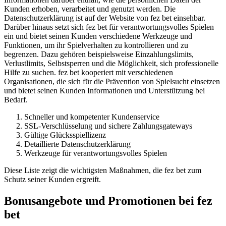
Kunden erhoben, verarbeitet und genutzt werden. Die
Datenschutzerklärung ist auf der Website von fez bet einsehbar.
Darüber hinaus setzt sich fez bet für verantwortungsvolles Spielen
ein und bietet seinen Kunden verschiedene Werkzeuge und
Funktionen, um ihr Spielverhalten zu kontrollieren und zu
begrenzen. Dazu gehören beispielsweise Einzahlungslimits,
Verlustlimits, Selbstsperren und die Möglichkeit, sich professionelle
Hilfe zu suchen. fez bet kooperiert mit verschiedenen
Organisationen, die sich für die Prävention von Spielsucht einsetzen
und bietet seinen Kunden Informationen und Unterstützung bei
Bedarf.
Schneller und kompetenter Kundenservice
SSL-Verschlüsselung und sichere Zahlungsgateways
Gültige Glücksspiellizenz
Detaillierte Datenschutzerklärung
Werkzeuge für verantwortungsvolles Spielen
Diese Liste zeigt die wichtigsten Maßnahmen, die fez bet zum
Schutz seiner Kunden ergreift.
Bonusangebote und Promotionen bei fez
bet