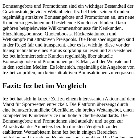
Bonusangebote und Promotionen sind ein wichtiger Bestandteil der
Gewinnstrategie vieler Wettanbieter. fez bet bietet seinen Kunden
regelmäßig attraktive Bonusangebote und Promotionen an, um neue
Kunden zu gewinnen und bestehende Kunden zu binden. Dazu
gehören beispielsweise Willkommensbonusse für Neukunden,
Einzahlungsbonusse, Quotenboosts, Rückerstattungen und
Wettkämpfe mit attraktiven Preispools. Die Bonusbedingungen sind
in der Regel fair und transparent, aber es ist wichtig, diese vor der
Inanspruchnahme eines Bonus sorgfältig zu lesen und zu verstehen.
fez bet informiert seine Kunden regelmäßig über aktuelle
Bonusangebote und Promotionen per E-Mail, auf der Website und
in den sozialen Medien. Es lohnt sich, regelmäßig die Angebote von
fez bet zu prüfen, um keine attraktiven Bonusaktionen zu verpassen.
Fazit: fez bet im Vergleich
fez bet hat sich in kurzer Zeit zu einem interessanten Akteur auf dem
Markt für Sportwetten entwickelt. Die Plattform überzeugt durch
eine benutzerfreundliche Oberfläche, ein breites Wettangebot, einen
kompetenten Kundenservice und hohe Sicherheitsstandards. Die
Bonusangebote und Promotionen sind attraktiv und tragen zur
Attraktivität des Anbieters bei. Im direkten Vergleich zu den
etablierten Wettanbietern kann fez bet in einigen Bereichen
mithalten und in anderen Bereichen sogar punkten. Die Quoten sind