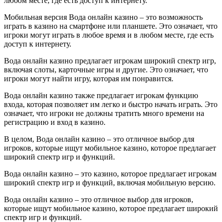
любом месте, где есть доступ к интернету.
Мобильная версия Вода онлайн казино – это возможность
играть в казино на смартфоне или планшете. Это означает, что
игроки могут играть в любое время и в любом месте, где есть
доступ к интернету.
Вода онлайн казино предлагает игрокам широкий спектр игр,
включая слоты, карточные игры и другие. Это означает, что
игроки могут найти игру, которая им понравится.
Вода онлайн казино также предлагает игрокам функцию
входа, которая позволяет им легко и быстро начать играть. Это
означает, что игроки не должны тратить много времени на
регистрацию и вход в казино.
В целом, Вода онлайн казино – это отличное выбор для
игроков, которые ищут мобильное казино, которое предлагает
широкий спектр игр и функций.
Вода онлайн казино – это казино, которое предлагает игрокам
широкий спектр игр и функций, включая мобильную версию.
Вода онлайн казино – это отличное выбор для игроков,
которые ищут мобильное казино, которое предлагает широкий
спектр игр и функций.