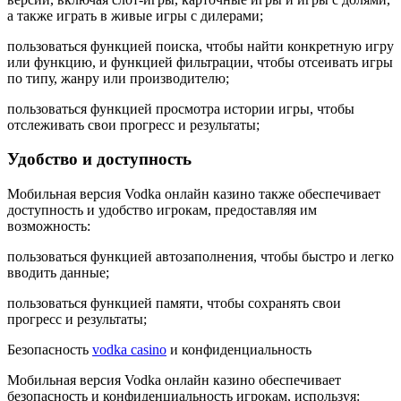
а также играть в живые игры с дилерами;
пользоваться функцией поиска, чтобы найти конкретную игру
или функцию, и функцией фильтрации, чтобы отсеивать игры
по типу, жанру или производителю;
пользоваться функцией просмотра истории игры, чтобы
отслеживать свои прогресс и результаты;
Удобство и доступность
Мобильная версия Vodka онлайн казино также обеспечивает
доступность и удобство игрокам, предоставляя им
возможность:
пользоваться функцией автозаполнения, чтобы быстро и легко
вводить данные;
пользоваться функцией памяти, чтобы сохранять свои
прогресс и результаты;
Безопасность
vodka casino
и конфиденциальность
Мобильная версия Vodka онлайн казино обеспечивает
безопасность и конфиденциальность игрокам, используя: