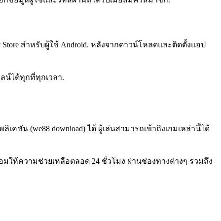
 Store สำหรับผู้ใช้ Android. หลังจากดาวน์โหลดและติดตั้งแอป
ได้ทุกที่ทุกเวลา.
คชัน (we88 download) ได้ ผู้เล่นสามารถเข้าถึงเกมเหล่านี้ได้
อมให้ความช่วยเหลือตลอด 24 ชั่วโมง ผ่านช่องทางต่างๆ รวมถึง